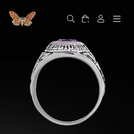
Bijoux ancien d'occasion : Chevalière universitaire améthyste
0