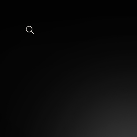
Bijoux ancien d'occasion : Collier Pensée diamants et saphirs 