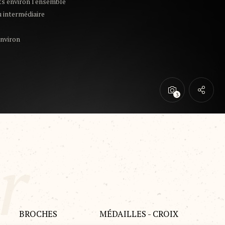
ats environ l'ensemble
u intermédiaire
environ
BROCHES
MÉDAILLES - CROIX