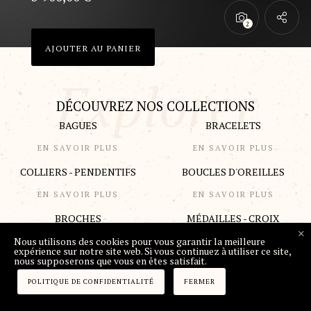
AJOUTER AU PANIER
DÉCOUVREZ NOS COLLECTIONS
BAGUES
BRACELETS
EN SAVOIR PLUS
EN SAVOIR PLUS
COLLIERS - PENDENTIFS
BOUCLES D'OREILLES
EN SAVOIR PLUS
EN SAVOIR PLUS
BROCHES
MÉDAILLES - CROIX
Nous utilisons des cookies pour vous garantir la meilleure
EN SAVOIR PLUS
EN SAVOIR PLUS
expérience sur notre site web. Si vous continuez à utiliser ce site,
nous supposerons que vous en êtes satisfait.
POLITIQUE DE CONFIDENTIALITÉ
FERMER
DÉCOUVREZ NOS NOUVEAUTÉS