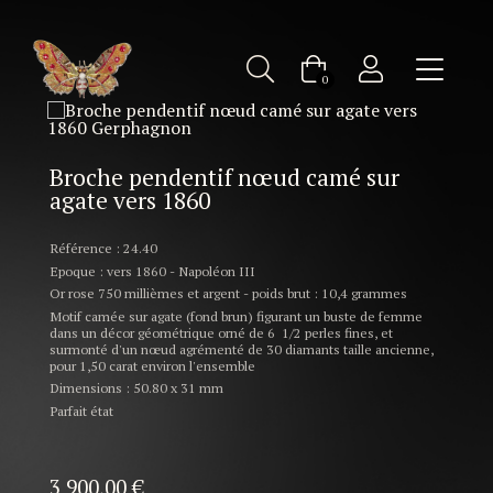
Bijoux ancien d'occasion : Broche pendentif nœud camé sur
agate vers 1860
0
Broche pendentif nœud camé sur
agate vers 1860
Référence : 24.40
Epoque : vers 1860 - Napoléon III
Or rose 750 millièmes et argent - poids brut : 10,4 grammes
Motif camée sur agate (fond brun) figurant un buste de femme
dans un décor géométrique orné de 6 1/2 perles fines, et
surmonté d'un nœud agrémenté de 30 diamants taille ancienne,
pour 1,50 carat environ l'ensemble
Dimensions : 50.80 x 31 mm
Parfait état
3 900,00
€