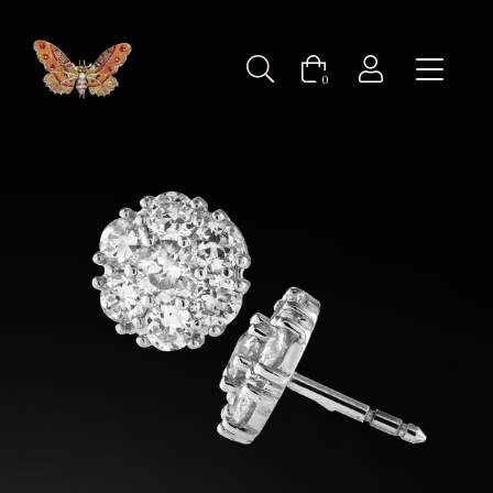
Bijoux ancien d'occasion : Puces d'oreilles brillants
0