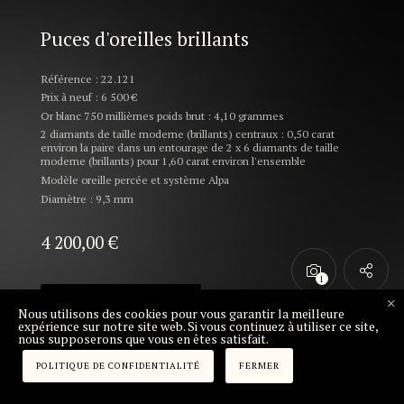
Puces d'oreilles brillants
Référence : 22.121
Prix à neuf : 6 500 €
Or blanc 750 millièmes poids brut : 4,10 grammes
2 diamants de taille moderne (brillants) centraux : 0,50 carat
environ la paire dans un entourage de 2 x 6 diamants de taille
moderne (brillants) pour 1,60 carat environ l'ensemble
Modèle oreille percée et système Alpa
Diamètre : 9,3 mm
4 200,00
€
AJOUTER AU PANIER
Nous utilisons des cookies pour vous garantir la meilleure
expérience sur notre site web. Si vous continuez à utiliser ce site,
nous supposerons que vous en êtes satisfait.
POLITIQUE DE CONFIDENTIALITÉ
FERMER
DÉCOUVREZ NOS COLLECTIONS