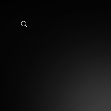
Bijoux ancien d'occasion : Boucles d'oreilles pendantes émera